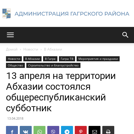
Администрация
Домой
Новости
В Абхазии
Новости
В Абхазии
В Гагре
Гагра ТВ
Мероприятия и праздники
Гагрского
Общество
Строительство и благоустройство
13 апреля на территории
Абхазии состоялся
района
общереспубликанский
субботник
13.04.2018