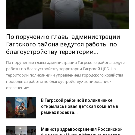
По поручению главы администрации
Гагрского района ведутся работы по
благоустройству территории...
По поручению главы администрации Гагрского района ведутся
работы по благоустройству территории Гагрской ЦРБ. На
территории поликлиники управлением городского хозяйства
проводятся работы по благоустройству:• зонирование•
озеленение•...
В Гагрской районной поликлинике
открылась новая детская комната в
рамках проекта...
Министр здравоохранения Российской