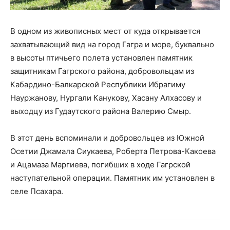
В одном из живописных мест от куда открывается
захватывающий вид на город Гагра и море, буквально
в высоты птичьего полета установлен памятник
защитникам Гагрского района, добровольцам из
Кабардино-Балкарской Республики Ибрагиму
Науржанову, Нургали Канукову, Хасану Алхасову и
выходцу из Гудаутского района Валерию Смыр.
В этот день вспоминали и добровольцев из Южной
Осетии Джамала Сиукаева, Роберта Петрова-Какоева
и Ацамаза Маргиева, погибших в ходе Гагрской
наступательной операции. Памятник им установлен в
селе Псахара.