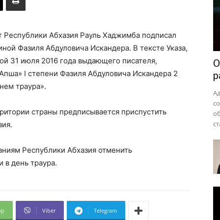
района
 Республики Абхазия Рауль Хаджимба подписал
чиной Фазиля Абдуловича Искандера. В тексте Указа,
иной 31 июля 2016 года выдающего писателя,
О
-Апша» I степени Фазиля Абдуловича Искандера 2
р
нем траура».
А
с
ерритории страны предписывается приспустить
о
ст
зия.
аниям Республики Абхазия отменить
 в день траура.
pp
Viber
Telegram