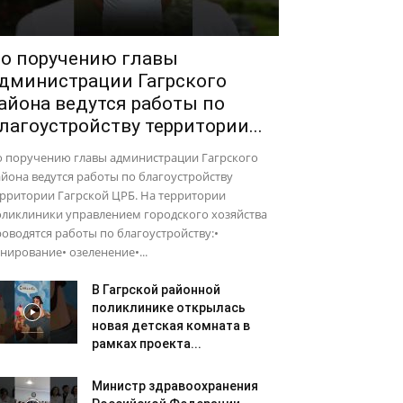
о поручению главы
дминистрации Гагрского
айона ведутся работы по
лагоустройству территории...
о поручению главы администрации Гагрского
йона ведутся работы по благоустройству
рритории Гагрской ЦРБ. На территории
оликлиники управлением городского хозяйства
оводятся работы по благоустройству:•
нирование• озеленение•...
В Гагрской районной
поликлинике открылась
новая детская комната в
рамках проекта...
Министр здравоохранения