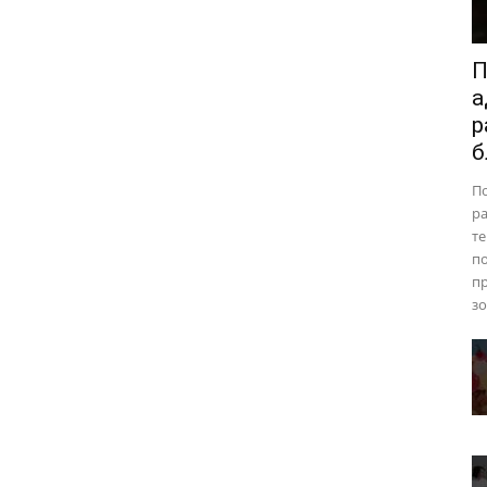
П
а
р
б
П
ра
те
п
пр
зо