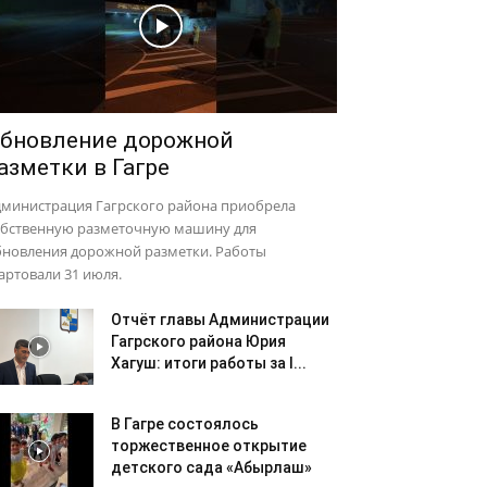
бновление дорожной
азметки в Гагре
дминистрация Гагрского района приобрела
обственную разметочную машину для
бновления дорожной разметки. Работы
артовали 31 июля.
Отчёт главы Администрации
Гагрского района Юрия
Хагуш: итоги работы за I...
В Гагре состоялось
торжественное открытие
детского сада «Абырлаш»