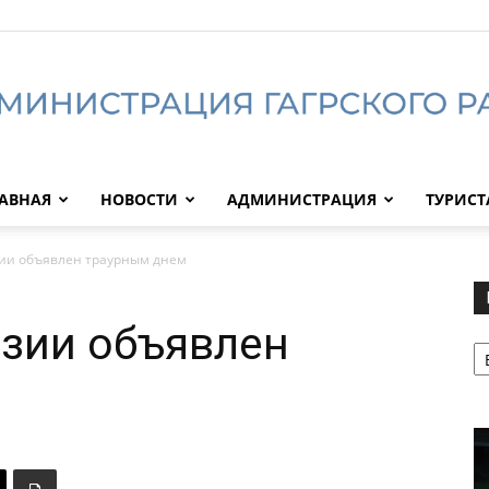
АВНАЯ
НОВОСТИ
АДМИНИСТРАЦИЯ
ТУРИС
Администрация
азии объявлен траурным днем
азии объявлен
Р
Гагрского