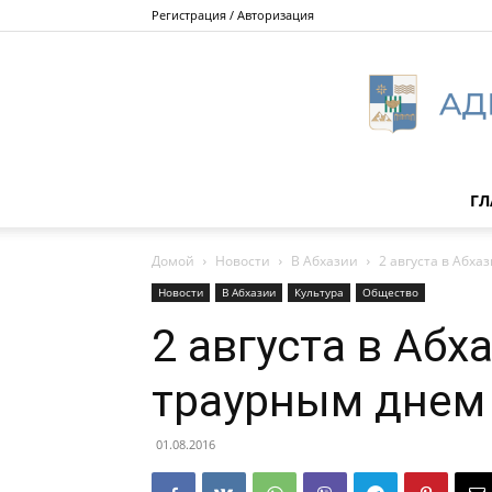
Регистрация / Авторизация
ГЛ
Домой
Новости
В Абхазии
2 августа в Абх
Новости
В Абхазии
Культура
Общество
2 августа в Абх
траурным днем
01.08.2016