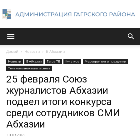
Администрация
Домой
Новости
В Абхазии
Новости
В Абхазии
Гагра ТВ
Культура
Мероприятия и праздники
Гагрского
Телекоммуникации и связь
25 февраля Союз
журналистов Абхазии
района
подвел итоги конкурса
среди сотрудников СМИ
Абхазии
01.03.2018