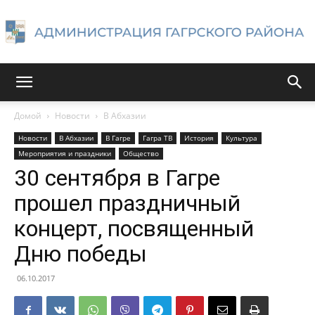
Администрация
Домой
Новости
В Абхазии
Новости
В Абхазии
В Гагре
Гагра ТВ
История
Культура
Гагрского
Мероприятия и праздники
Общество
30 сентября в Гагре
прошел праздничный
района
концерт, посвященный
Дню победы
06.10.2017