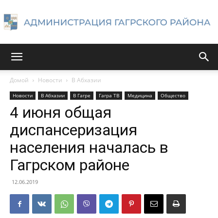
Администрация
Домой
Новости
В Абхазии
Новости
В Абхазии
В Гагре
Гагра ТВ
Медицина
Общество
Гагрского
4 июня общая
диспансеризация
населения началась в
района
Гагрском районе
12.06.2019