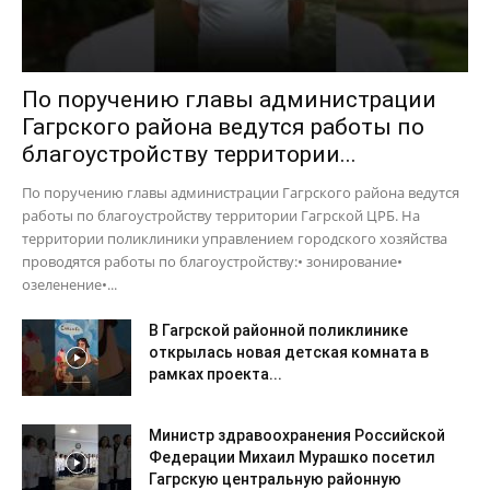
По поручению главы администрации
Гагрского района ведутся работы по
благоустройству территории...
По поручению главы администрации Гагрского района ведутся
работы по благоустройству территории Гагрской ЦРБ. На
территории поликлиники управлением городского хозяйства
проводятся работы по благоустройству:• зонирование•
озеленение•...
В Гагрской районной поликлинике
открылась новая детская комната в
рамках проекта...
Министр здравоохранения Российской
Федерации Михаил Мурашко посетил
Гагрскую центральную районную