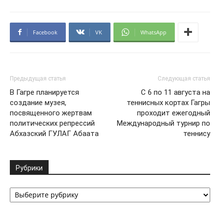
Facebook
VK
WhatsApp
Предыдущая статья
Следующая статья
В Гагре планируется
С 6 по 11 августа на
создание музея,
теннисных кортах Гагры
посвященного жертвам
проходит ежегодный
политических репрессий
Международный турнир по
Абхазский ГУЛАГ Абаата
теннису
Рубрики
Рубрики