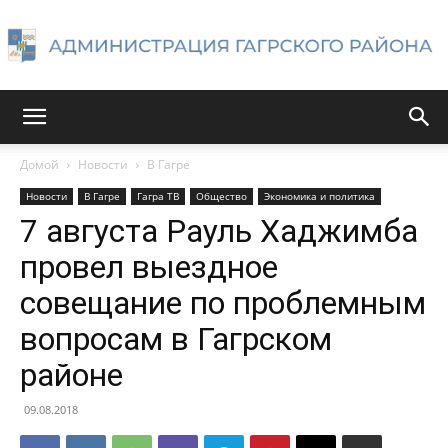
Администрация
Домой
Новости
В Гагре
Новости
В Гагре
Гагра ТВ
Общество
Экономика и политика
Гагрского
7 августа Рауль Хаджимба
провел выездное
совещание по проблемным
района
вопросам в Гагрском
районе
09.08.2018