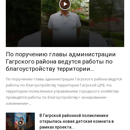
По поручению главы администрации
Гагрского района ведутся работы по
благоустройству территории...
По поручению главы администрации Гагрского района ведутся
работы по благоустройству территории Гагрской ЦРБ. На
территории поликлиники управлением городского хозяйства
проводятся работы по благоустройству:• зонирование•
озеленение•...
В Гагрской районной поликлинике
открылась новая детская комната в
рамках проекта...