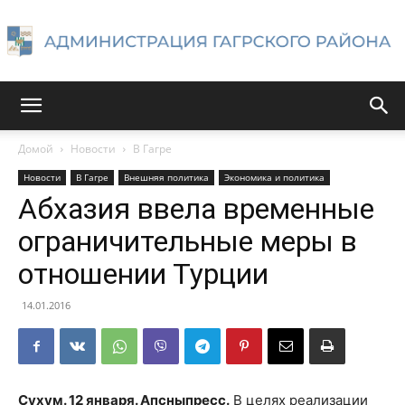
Администрация
Домой
Новости
В Гагре
Новости
В Гагре
Внешняя политика
Экономика и политика
Гагрского
Абхазия ввела временные
ограничительные меры в
отношении Турции
района
14.01.2016
Сухум. 12 января. Апсныпресс.
В целях реализации