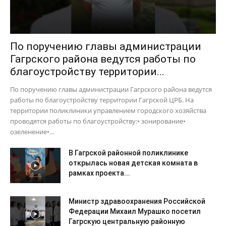
По поручению главы администрации
Гагрского района ведутся работы по
благоустройству территории...
По поручению главы администрации Гагрского района ведутся
работы по благоустройству территории Гагрской ЦРБ. На
территории поликлиники управлением городского хозяйства
проводятся работы по благоустройству:• зонирование•
озеленение•...
В Гагрской районной поликлинике
открылась новая детская комната в
рамках проекта...
Министр здравоохранения Российской
Федерации Михаил Мурашко посетил
Гагрскую центральную районную