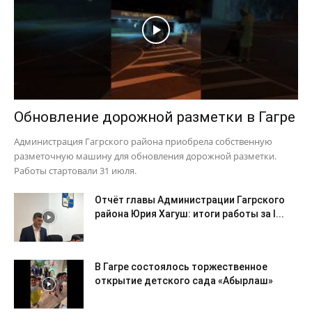
Обновление дорожной разметки в Гагре
Администрация Гагрского района приобрела собственную
разметочную машину для обновления дорожной разметки.
Работы стартовали 31 июля.
Отчёт главы Администрации Гагрского
района Юрия Хагуш: итоги работы за I...
В Гагре состоялось торжественное
открытие детского сада «Абырлаш»