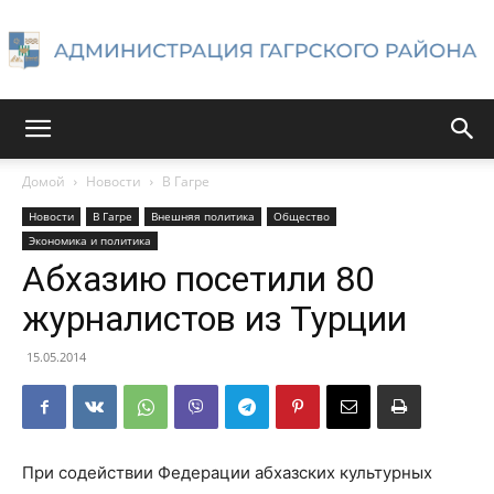
Администрация
Домой
Новости
В Гагре
Новости
В Гагре
Внешняя политика
Общество
Гагрского
Экономика и политика
Абхазию посетили 80
журналистов из Турции
района
15.05.2014
При содействии Федерации абхазских культурных