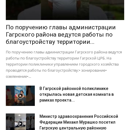
По поручению главы администрации
Гагрского района ведутся работы по
благоустройству территории...
По поручению главы администрации Гагрского района ведутся
работы по благоустройству территории Гагрской ЦРБ. На
территории поликлиники управлением городского хозяйства
проводятся работы по благоустройству:• зонирование•
озеленение•...
В Гагрской районной поликлинике
открылась новая детская комната в
рамках проекта...
Министр здравоохранения Российской
Федерации Михаил Мурашко посетил
Гагрскую центральную районную