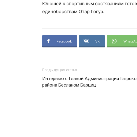
Юношей к спортивным состязаниям гото
единоборствам Отар Гогуа.
Facebook
VK
WhatsA
Предыдущая статья
Интервью с Главой Администрации Гагрско
района Бесланом Барциц