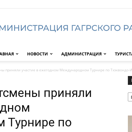
АВНАЯ
НОВОСТИ
АДМИНИСТРАЦИЯ
ТУРИС
Администрация
ены приняли участие в ежегодном Международном Турнире по Тхэквондо-
ртсмены приняли
Р
Гагрского
одном
 Турнире по