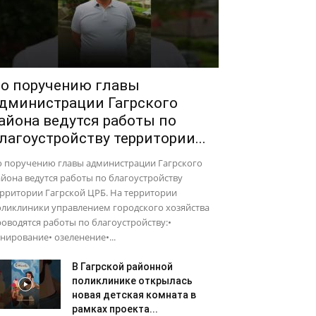
о поручению главы
дминистрации Гагрского
айона ведутся работы по
лагоустройству территории...
о поручению главы администрации Гагрского
йона ведутся работы по благоустройству
рритории Гагрской ЦРБ. На территории
оликлиники управлением городского хозяйства
оводятся работы по благоустройству:•
нирование• озеленение•...
В Гагрской районной
поликлинике открылась
новая детская комната в
рамках проекта...