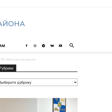
ТАМ
ИТФ «Московский вызов»
Рубрики
убрики