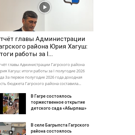
тчёт главы Администрации
агрского района Юрия Хагуш:
тоги работы за I...
тчёт главы Администрации Гагрского района
ия Хагуш: итоги работы за I полугодие 2026
да За первое полугодие 2026 года доходная
сть бюджета Гагрского района составила...
В Гагре состоялось
торжественное открытие
детского сада «Абырлаш»
В селе Багрыпста Гагрского
района состоялось