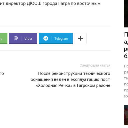
вит директор ДЮСШ города Гагра по восточным
П
pp
Viber
Telegram
а
р
б
Следующая статья
П
ра
го
После реконструкции технического
те
оснащения ведён в эксплуатацию пост
п
«Холодная Речка» в Гагрском районе
пр
зо