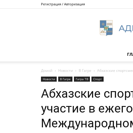
Регистрация / Авторизация
ГЛ
Домой
Новости
В Гагре
Абхазские спортсм
Новости
В Гагре
Гагра ТВ
Спорт
Абхазские спо
участие в ежег
Международном