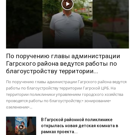
По поручению главы администрации
Гагрского района ведутся работы по
благоустройству территории...
По поручению главы администрации Гагрского района ведутся
работы по благоустройству территории Гагрской ЦРБ. На
территории поликлиники управлением городского хозяйства
проводятся работы по благоустройству:• зонирование•
озеленение•...
В Гагрской районной поликлинике
открылась новая детская комната в
рамках проекта...