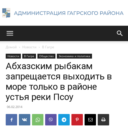
Администрация
Домой
Новости
В Гагре
Новости
В Гагре
Общество
Экономика и политика
Гагрского
Абхазским рыбакам
запрещается выходить в
море только в районе
района
устья реки Псоу
06.02.2014