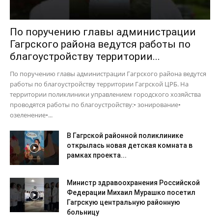
По поручению главы администрации
Гагрского района ведутся работы по
благоустройству территории...
По поручению главы администрации Гагрского района ведутся
работы по благоустройству территории Гагрской ЦРБ. На
территории поликлиники управлением городского хозяйства
проводятся работы по благоустройству:• зонирование•
озеленение•...
В Гагрской районной поликлинике
открылась новая детская комната в
рамках проекта...
Министр здравоохранения Российской
Федерации Михаил Мурашко посетил
Гагрскую центральную районную
больницу