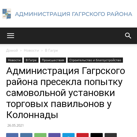
Администрация
Домой
Новости
В Гагре
Новости
В Гагре
Происшествия
Строительство и благоустройство
Гагрского
Администрация Гагрского
района пресекла попытку
самовольной установки
района
торговых павильонов у
Колоннады
26.05.2021