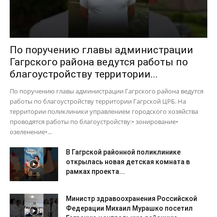
По поручению главы администрации
Гагрского района ведутся работы по
благоустройству территории...
По поручению главы администрации Гагрского района ведутся
работы по благоустройству территории Гагрской ЦРБ. На
территории поликлиники управлением городского хозяйства
проводятся работы по благоустройству:• зонирование•
озеленение•...
В Гагрской районной поликлинике
открылась новая детская комната в
рамках проекта...
Министр здравоохранения Российской
Федерации Михаил Мурашко посетил