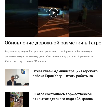
Обновление дорожной разметки в Гагре
Администрация Гагрского района приобрела собственную
разметочную машину для обновления дорожной разметки.
Работы стартовали 31 июля.
Отчёт главы Администрации Гагрского
района Юрия Хагуш: итоги работы за I...
В Гагре состоялось торжественное
открытие детского сада «Абырлаш»