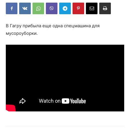
В Гагру прибыла еще одна спецмашина для
мусороуборки.