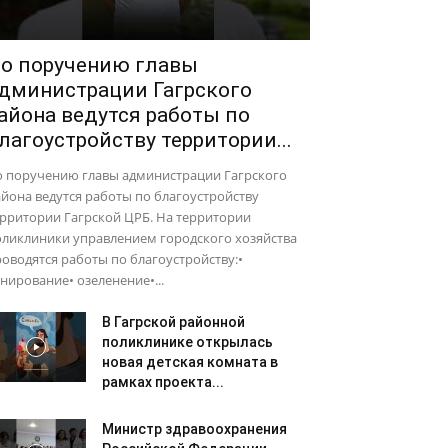
о поручению главы
дминистрации Гагрского
айона ведутся работы по
лагоустройству территории...
о поручению главы администрации Гагрского
йона ведутся работы по благоустройству
рритории Гагрской ЦРБ. На территории
оликлиники управлением городского хозяйства
оводятся работы по благоустройству:•
нирование• озеленение•...
В Гагрской районной
поликлинике открылась
новая детская комната в
рамках проекта...
Министр здравоохранения