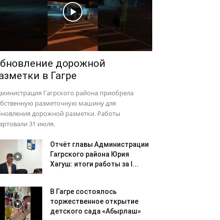
бновление дорожной
азметки в Гагре
дминистрация Гагрского района приобрела
обственную разметочную машину для
бновления дорожной разметки. Работы
артовали 31 июля.
Отчёт главы Администрации
Гагрского района Юрия
Хагуш: итоги работы за I...
В Гагре состоялось
торжественное открытие
детского сада «Абырлаш»