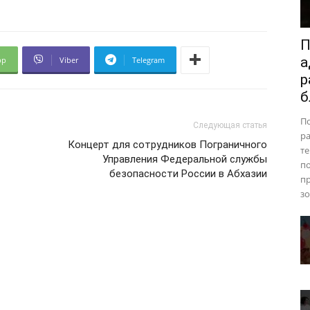
П
а
pp
Viber
Telegram
р
б
П
Следующая статья
ра
Концерт для сотрудников Пограничного
те
Управления Федеральной службы
п
безопасности России в Абхазии
пр
зо