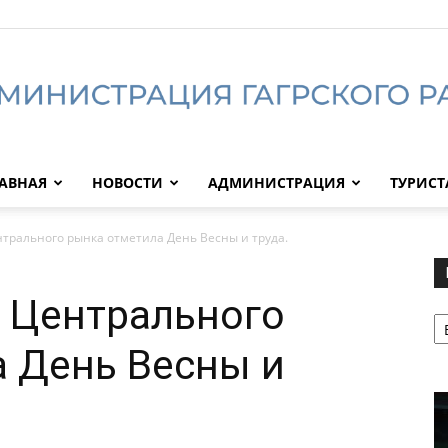
АВНАЯ
НОВОСТИ
АДМИНИСТРАЦИЯ
ТУРИС
Администрация
рального рынка отметила День Весны и труда.
 Центрального
Р
Гагрского
 День Весны и