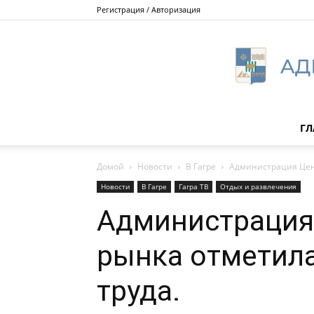
Регистрация / Авторизация
ГЛ
Домой
Новости
В Гагре
Администрация Цент
Новости
В Гагре
Гагра ТВ
Отдых и развлечения
Администрация
рынка отметила
труда.