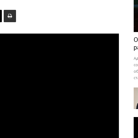
района
О
р
А
с
о
ст