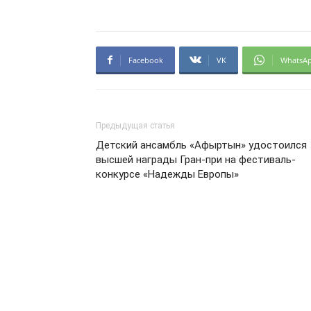
Facebook
VK
WhatsA
Предыдущая статья
Детский ансамбль «Афыртын» удостоился
высшей награды Гран-при на фестиваль-
конкурсе «Надежды Европы»