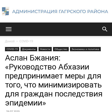
Администрация
Домой
COVID-19
COVID-19
Документы
Новости
Общество
Экономика и политика
Гагрского
Аслан Бжания:
«Руководство Абхазии
предпринимает меры для
района
того, что минимизировать
для граждан последствия
эпидемии»
29.07.2020