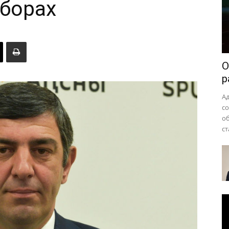
ыборах
района
О
р
А
с
о
ст