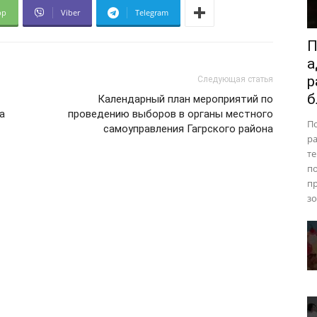
pp
Viber
Telegram
П
а
р
Следующая статья
б
Календарный план мероприятий по
а
проведению выборов в органы местного
П
самоуправления Гагрского района
ра
те
п
пр
зо