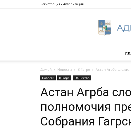
Регистрация / Авторизация
ГЛ
Домой
Новости
В Гагре
Астан Агрба сложил 
Новости
В Гагре
Общество
Астан Агрба сл
полномочия пр
Собрания Гагрс