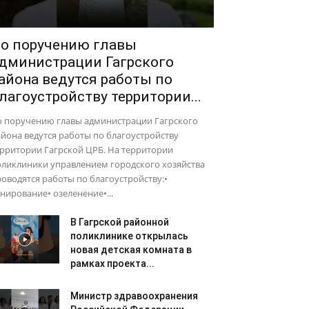
о поручению главы
дминистрации Гагрского
айона ведутся работы по
лагоустройству территории...
о поручению главы администрации Гагрского
йона ведутся работы по благоустройству
рритории Гагрской ЦРБ. На территории
оликлиники управлением городского хозяйства
оводятся работы по благоустройству:•
нирование• озеленение•...
В Гагрской районной
поликлинике открылась
новая детская комната в
рамках проекта...
Министр здравоохранения