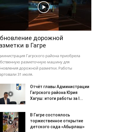
бновление дорожной
азметки в Гагре
дминистрация Гагрского района приобрела
обственную разметочную машину для
бновления дорожной разметки. Работы
артовали 31 июля.
Отчёт главы Администрации
Гагрского района Юрия
Хагуш: итоги работы за I...
В Гагре состоялось
торжественное открытие
детского сада «Абырлаш»