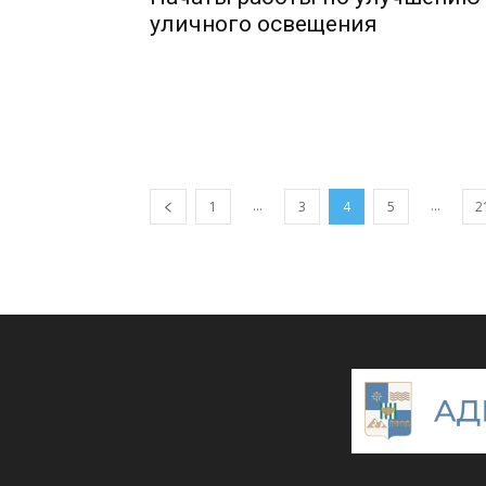
уличного освещения
...
...
1
3
4
5
2