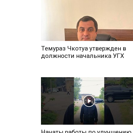
Темураз Чкотуа утвержден в
должности начальника УГХ
Начаты работы по улучшению