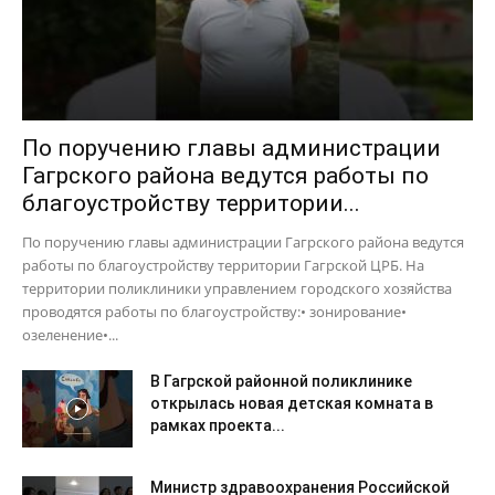
По поручению главы администрации
Гагрского района ведутся работы по
благоустройству территории...
По поручению главы администрации Гагрского района ведутся
работы по благоустройству территории Гагрской ЦРБ. На
территории поликлиники управлением городского хозяйства
проводятся работы по благоустройству:• зонирование•
озеленение•...
В Гагрской районной поликлинике
открылась новая детская комната в
рамках проекта...
Министр здравоохранения Российской