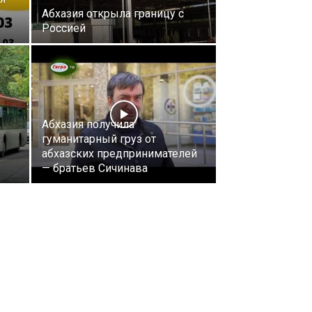
Абхазия открыла границу с
Россией
Абхазия получила
гуманитарный груз от
абхазских предпринимателей
— братьев Сичинава