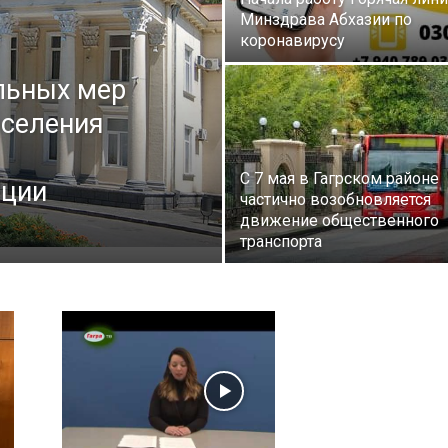
района
Минздрава Абхазии по
коронавирусу
льных мер
аселения
С 7 мая в Гагрском районе
кции
частично возобновляется
движение общественного
транспорта