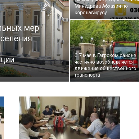
района
Минздрава Абхазии по
коронавирусу
льных мер
аселения
С 7 мая в Гагрском районе
кции
частично возобновляется
движение общественного
транспорта