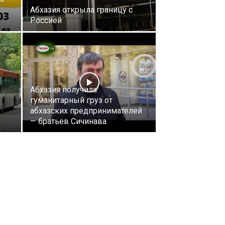
Абхазия открыла границу с
Россией
Абхазия получила
гуманитарный груз от
абхазских предпринимателей
— братьев Сичинава