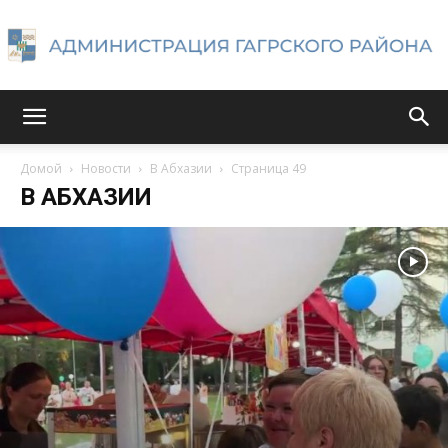
Администрация
Домой
Новости
В Абхазии
Страница 49
В АБХАЗИИ
Гагрского
района