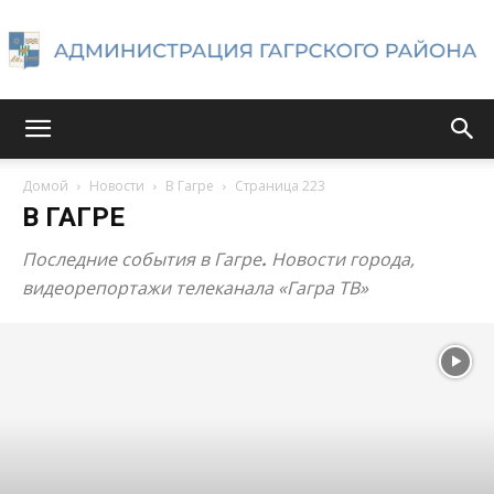
Администрация
Домой
Новости
В Гагре
Страница 223
В ГАГРЕ
Гагрского
Последние события в Гагре
.
Новости города,
видеорепортажи телеканала «Гагра ТВ»
района