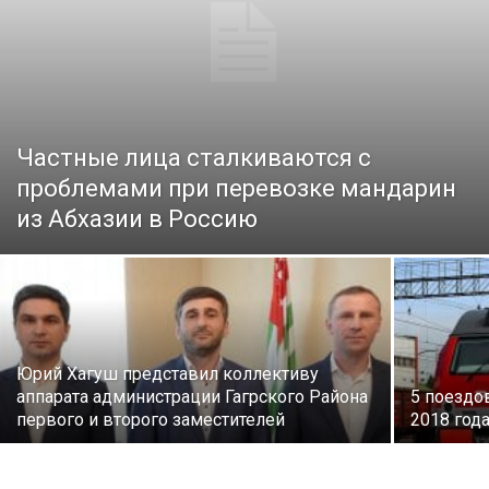
Частные лица сталкиваются с
проблемами при перевозке мандарин
из Абхазии в Россию
Юрий Хагуш представил коллективу
аппарата администрации Гагрского Района
5 поездо
первого и второго заместителей
2018 год