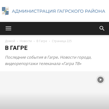
Администрация
Домой
Новости
В Гагре
Страница 225
В ГАГРЕ
Гагрского
Последние события в Гагре
.
Новости города,
видеорепортажи телеканала «Гагра ТВ»
района