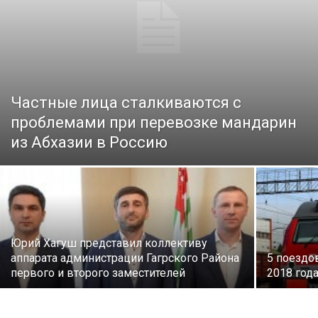
Частные лица сталкиваются с
проблемами при перевозке мандарин
из Абхазии в Россию
Юрий Хагуш представил коллективу
аппарата администрации Гагрского Района
5 поездо
первого и второго заместителей
2018 год