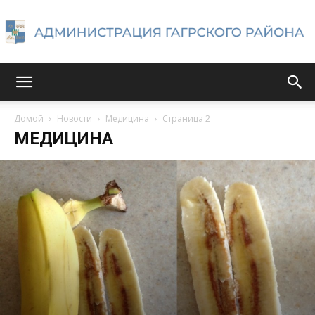
Администрация
Домой
Новости
Медицина
Страница 2
МЕДИЦИНА
Гагрского
района