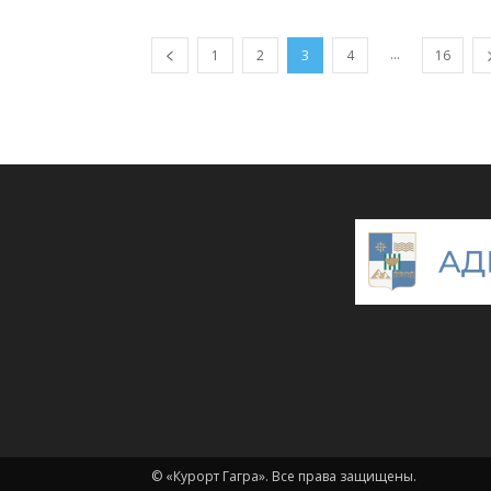
...
1
2
3
4
16
© «Курорт Гагра». Все права защищены.