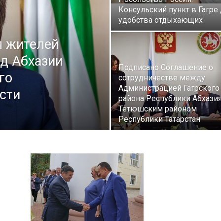
района
Консульский пункт в Гагре
удобства отдыхающих
л жителей
од Абхазии
Подписано Соглашение о
го
сотрудничестве между
Администрацией Гагрского
сти
района Республики Абхазия
Тетюшским районом
Республики Татарстан