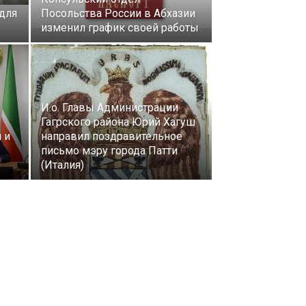
 для
Посольства России в Абхазии
изменил график своей работы
И.о. Главы Администрации
Гагрского района Юрий Хагуш
 и
направил поздравительное
письмо мэру города Патти
(Италия)