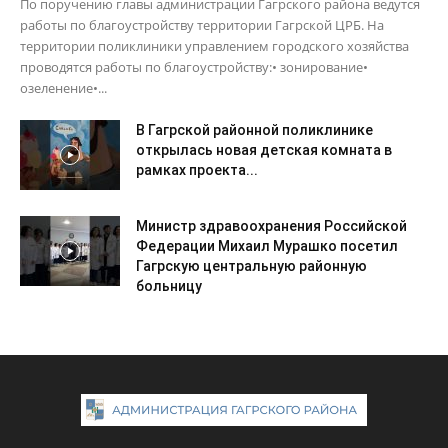
По поручению главы администрации Гагрского района ведутся
работы по благоустройству территории Гагрской ЦРБ. На
территории поликлиники управлением городского хозяйства
проводятся работы по благоустройству:• зонирование•
озеленение•...
В Гагрской районной поликлинике
открылась новая детская комната в
рамках проекта...
Министр здравоохранения Российской
Федерации Михаил Мурашко посетил
Гагрскую центральную районную
больницу