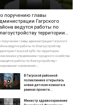
о поручению главы
дминистрации Гагрского
айона ведутся работы по
лагоустройству территории...
о поручению главы администрации Гагрского
йона ведутся работы по благоустройству
рритории Гагрской ЦРБ. На территории
оликлиники управлением городского хозяйства
оводятся работы по благоустройству:•
нирование• озеленение•...
В Гагрской районной
поликлинике открылась
новая детская комната в
рамках проекта...
Министр здравоохранения