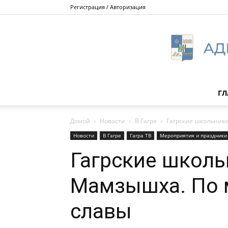
Регистрация / Авторизация
ГЛ
Домой
Новости
В Гагре
Гагрские школьники
Новости
В Гагре
Гагра ТВ
Мероприятия и праздники
Гагрские школь
Мамзышха. По 
славы