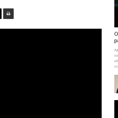
района
О
р
А
с
о
ст