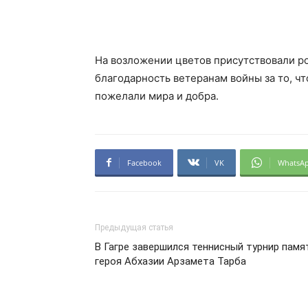
На возложении цветов присутствовали р
благодарность ветеранам войны за то, ч
пожелали мира и добра.
Facebook
VK
WhatsA
Предыдущая статья
В Гагре завершился теннисный турнир памя
героя Абхазии Арзамета Тарба