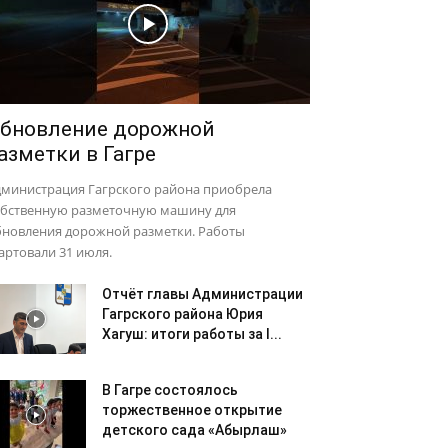
бновление дорожной
азметки в Гагре
дминистрация Гагрского района приобрела
обственную разметочную машину для
бновления дорожной разметки. Работы
артовали 31 июля.
Отчёт главы Администрации
Гагрского района Юрия
Хагуш: итоги работы за I...
В Гагре состоялось
торжественное открытие
детского сада «Абырлаш»