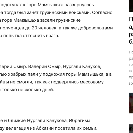
 подступах к горе Мамзышьха развернулась
ра тогда был занят грузинскими войсками. Согласно
П
 горе Мамзышьха засели грузинские
а
полченцев до 20 человек, а так же добровольцами
р
 попытка оттеснить врага.
б
П
ра
те
ерий Смыр. Валерий Смыр, Нургали Кануков,
п
тью храбрых пали у подножия горы Мамзышьха, а в
пр
ойцы не смогли, так как подверглись массовому
зо
 только несколько дней.
е и близкие Нургали Канукова, Ибрагима
оду делегация из Абхазии посетила их семьи.