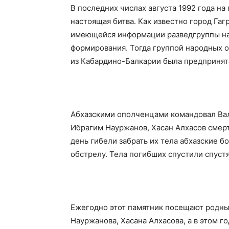
В последних числах августа 1992 года на
настоящая битва. Как известно город Гаг
имеющейся информации разведгруппы на
формирования. Тогда группой народных о
из Кабардино-Балкарии была предпринята
Абхазскими ополченцами командовал Вал
Ибрагим Науржанов, Хасан Алхасов смер
день гибели забрать их тела абхазские б
обстрелу. Тела погибших спустили спустя
Ежегодно этот памятник посещают родны
Науржанова, Хасана Алхасова, а в этом г