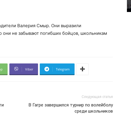
одители Валерия Смыр. Они выразили
то они не забывают погибших бойцов, школьникам
pp
Viber
Telegram
Следующая статья
ти
В Гагре завершился турнир по волейболу
среди школьников