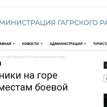
АВНАЯ
НОВОСТИ
АДМИНИСТРАЦИЯ
ТУРИС
Администрация
 на горе Мамзышха. По местам боевой славы
ники на горе
Р
Гагрского
местам боевой