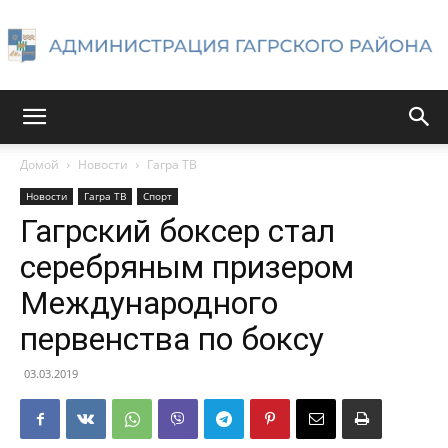
Администрация
Домой
Новости
Гагра ТВ
Новости
Гагра ТВ
Спорт
Гагрского
Гагрский боксер стал
серебряным призером
Международного
района
первенства по боксу
03.03.2019