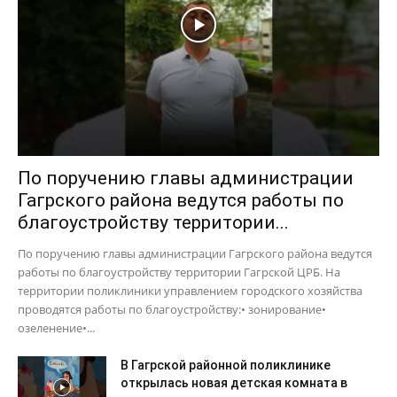
По поручению главы администрации
Гагрского района ведутся работы по
благоустройству территории...
По поручению главы администрации Гагрского района ведутся
работы по благоустройству территории Гагрской ЦРБ. На
территории поликлиники управлением городского хозяйства
проводятся работы по благоустройству:• зонирование•
озеленение•...
В Гагрской районной поликлинике
открылась новая детская комната в