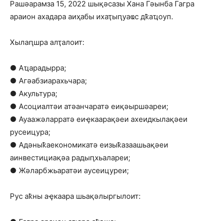
Рашәарамза 15, 2022 шықәсазы Хана Гәынба Гагра
араион ахадара аиҳабы ихаҭыԥуаҩс дҟаҵоуп.
Хылаԥшра алҭалоит:
● Аҵарадырра;
● Агәабзиарахьчара;
● Акультура;
● Асоциалтәи атәанчаратә еиқәыршәареи;
● Ауаажәларратә еиҿкаарақәеи ахеидкылақәеи
русеицура;
● Адәныҟаекономикатә еизыҟазаашьақәеи
аинвестициақәа радыԥхьалареи;
● Жәларбжьаратәи аусеицуреи;
Рус аҟны аҿкаара шьақәлыргылоит: