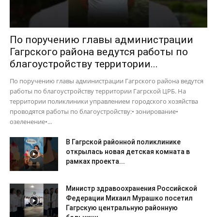
По поручению главы администрации
Гагрского района ведутся работы по
благоустройству территории...
По поручению главы администрации Гагрского района ведутся
работы по благоустройству территории Гагрской ЦРБ. На
территории поликлиники управлением городского хозяйства
проводятся работы по благоустройству:• зонирование•
озеленение•...
В Гагрской районной поликлинике
открылась новая детская комната в
рамках проекта...
Министр здравоохранения Российской
Федерации Михаил Мурашко посетил
Гагрскую центральную районную