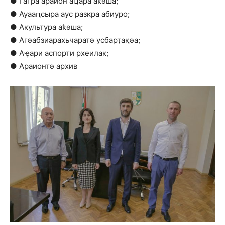
● Гагра араион аҵара аҟәша;
● Ауааԥсыра аус разкра абиуро;
● Акультура аҟәша;
● Агәабзиарахьчаратә усбарҭақәа;
● Аҿари аспорти рхеилак;
● Араионтә архив