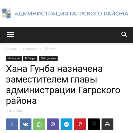
Администрация
Домой
Новости
В Гагре
Новости
В Гагре
Общество
Гагрского
Хана Гунба назначена
заместителем главы
администрации Гагрского
района
района
15.06.2022