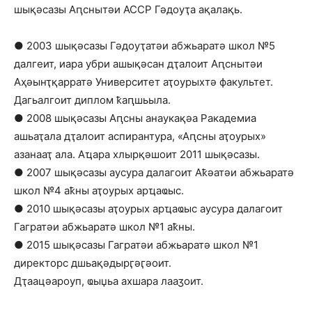
шықәсазы Аԥснытәи АССР Гәдоуҭа ақалақь.
● 2003 шықәсазы Гәдоуҭатәи абжьаратә школ №5
далгеит, иара убри ашықәсан дҭалоит Аԥснытәи
Аҳәынҭқарратә Университет аҭоурыхтә факультет.
Дагьалгоит диплом ҟаԥшьыла.
● 2008 шықәсазы Аԥсны анаукақәа Ракадемиа
ашьаҭала дҭалоит аспирантура, «Аԥсны аҭоурых»
азанааҭ ала. Аҵара хлырқәшоит 2011 шықәсазы.
● 2007 шықәсазы аусура далагоит Аҟәатәи абжьаратә
школ №4 аҟны аҭоурых арҵаҩыс.
● 2010 шықәсазы аҭоурых арҵаҩыс аусура далагоит
Гагратәи абжьаратә школ №1 аҟны.
● 2015 шықәсазы Гагратәи абжьаратә школ №1
директорс дшьақәдырӷәӷәоит.
Дҭаацәароуп, ҩыџьа ахшара лааӡоит.