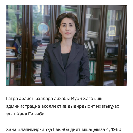
Гагра араион ахадара аиҳабы Иури Хагәышь
администрациа аколлектив дыдирдырит ихаҭыԥуаҩ
ҿыц Хана Гәынба.
Хана Владимир-иԥҳа Гәынба диит мшаԥымза 4, 1986