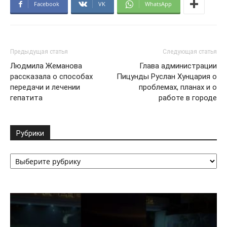
Facebook
VK
WhatsApp
Предыдущая статья
Следующая статья
Людмила Жеманова
Глава администрации
рассказала о способах
Пицунды Руслан Хунцария о
передачи и лечении
проблемах, планах и о
гепатита
работе в городе
Рубрики
Рубрики