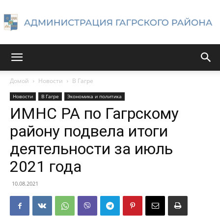
Администрация
Домой
Новости
В Гагре
Новости
В Гагре
Экономика и политика
Гагрского
ИМНС РА по Гагрскому
району подвела итоги
деятельности за июль
района
2021 года
10.08.2021