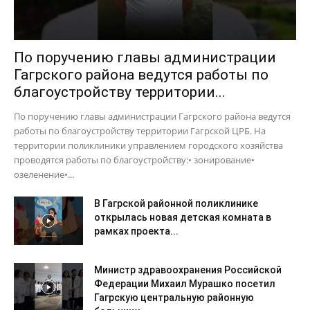
По поручению главы администрации
Гагрского района ведутся работы по
благоустройству территории...
По поручению главы администрации Гагрского района ведутся
работы по благоустройству территории Гагрской ЦРБ. На
территории поликлиники управлением городского хозяйства
проводятся работы по благоустройству:• зонирование•
озеленение•...
В Гагрской районной поликлинике
открылась новая детская комната в
рамках проекта...
Министр здравоохранения Российской
Федерации Михаил Мурашко посетил
Гагрскую центральную районную