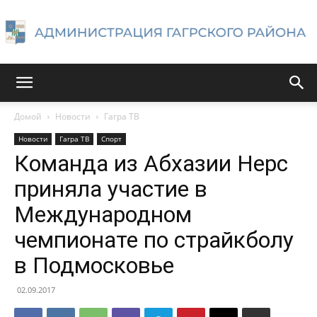
Администрация
Домой
Новости
Гагра ТВ
Новости
Гагра ТВ
Спорт
Гагрского
Команда из Абхазии Нерс
приняла участие в
Международном
района
чемпионате по страйкболу
в Подмосковье
02.09.2017