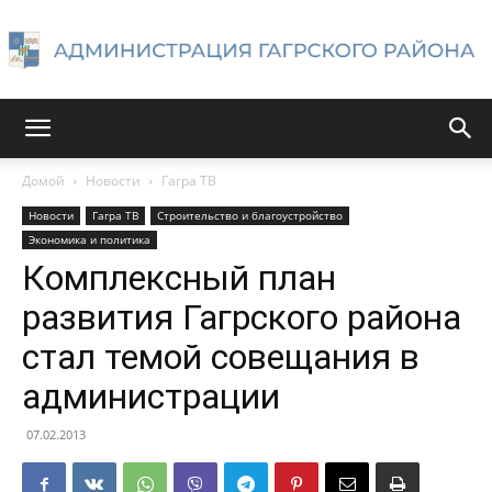
Администрация
Домой
Новости
Гагра ТВ
Новости
Гагра ТВ
Строительство и благоустройство
Гагрского
Экономика и политика
Комплексный план
развития Гагрского района
района
стал темой совещания в
администрации
07.02.2013