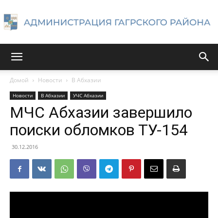
Администрация
Домой
Новости
В Абхазии
Новости
В Абхазии
УЧС Абхазии
Гагрского
МЧС Абхазии завершило
поиски обломков ТУ-154
района
30.12.2016