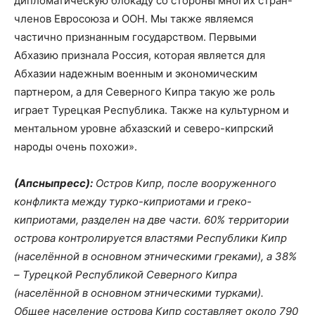
дипломатическую блокаду со стороны многих стран-
членов Евросоюза и ООН. Мы также являемся
частично признанным государством. Первыми
Абхазию признала Россия, которая является для
Абхазии надежным военным и экономическим
партнером, а для Северного Кипра такую же роль
играет Турецкая Республика. Также на культурном и
ментальном уровне абхазский и северо-кипрский
народы очень похожи».
(Апсныпресс):
Остров Кипр, после вооруженного
конфликта между турко-киприотами и греко-
киприотами, разделен на две части. 60% территории
острова контролируется властями Республики Кипр
(населённой в основном этническими греками), а 38%
– Турецкой Республикой Северного Кипра
(населённой в основном этническими турками).
Общее население острова Кипр составляет около 790