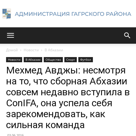
Администрация
Домой
Новости
В Абхазии
Новости
В Абхазии
Общество
Спорт
Футбол
Гагрского
Мехмед Авджы: несмотря
на то, что сборная Абхазии
совсем недавно вступила в
района
ConIFA, она успела себя
зарекомендовать, как
сильная команда
03.06.2016