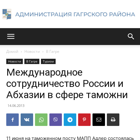
Администрация
Домой
Новости
В Гагре
Новости
В Гагре
Туризм
Гагрского
Международное
сотрудничество России и
Абхазии в сфере таможни
района
14.06.2013
11 июня на таможенном посту МАПП Адлер состоялась