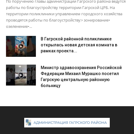
По поручению главы администрации Гагрского района ведутся
работы по благоустройству территории Гагрской ЦРБ. На
территории поликлиники управлением городского хозяйства
проводятся работы по благоустройству:• зонирование•
озеленение•...
В Гагрской районной поликлинике
открылась новая детская комната в
рамках проекта...
Министр здравоохранения Российской
Федерации Михаил Мурашко посетил
Гагрскую центральную районную
больницу