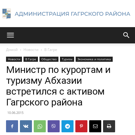
Администрация
Домой
Новости
В Гагре
Новости
В Гагре
Общество
Туризм
Экономика и политика
Гагрского
Министр по курортам и
туризму Абхазии
встретился с активом
района
Гагрского района
10.06.2015