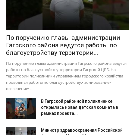
По поручению главы администрации
Гагрского района ведутся работы по
благоустройству территории...
По поручению главы администрации Гагрского района ведутся
работы по благоустройству территории Гагрской ЦРБ. На
территории поликлиники управлением городского хозяйства
проводятся работы по благоустройству:• зонирование•
озеленение•...
В Гагрской районной поликлинике
открылась новая детская комната в
рамках проекта...
Министр здравоохранения Российской