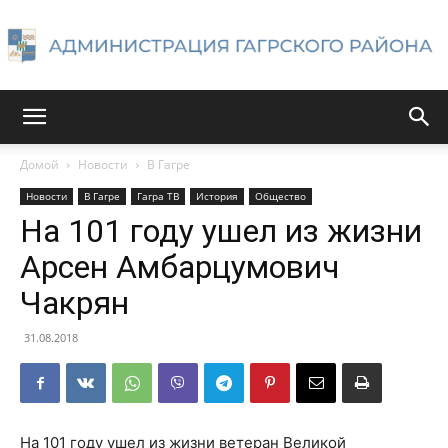
Администрация
Домой
Новости
В Гагре
Новости
В Гагре
Гагра ТВ
История
Общество
Гагрского
На 101 году ушел из жизни
Арсен Амбарцумович
Чакрян
района
31.08.2018
На 101 году ушел из жизни ветеран Великой