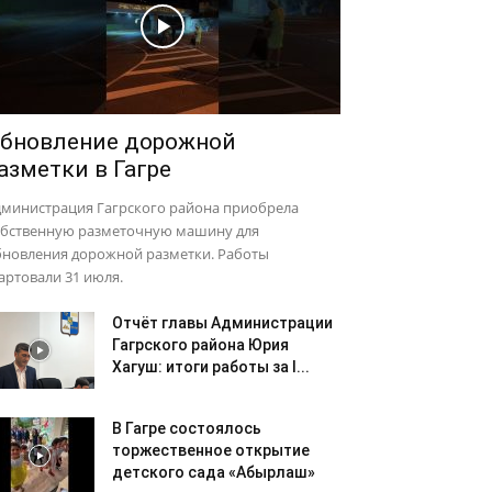
бновление дорожной
азметки в Гагре
дминистрация Гагрского района приобрела
обственную разметочную машину для
бновления дорожной разметки. Работы
артовали 31 июля.
Отчёт главы Администрации
Гагрского района Юрия
Хагуш: итоги работы за I...
В Гагре состоялось
торжественное открытие
детского сада «Абырлаш»