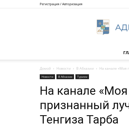
Регистрация / Авторизация
ГЛ
Домой
Новости
В Абхазии
На канале «Моя 
Новости
В Абхазии
Туризм
На канале «Моя
признанный лу
Тенгиза Тарба