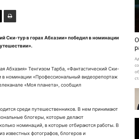
района
й Ски-тур в горах Абхазии» победил в номинации
О
утешествии».
р
А
с
ая Абхазия» Тенгизом Тарба, «Фантастический Ски-
о
им в номинации «Профессиональный видеорепортаж
ст
телеканале «Моя планета», сообщил
водится среди путешественников. В нем принимают
иональные блогеры, которые делают
олько номинаций, в которые отбираются работы. В
з известных фотографов, блогеров и