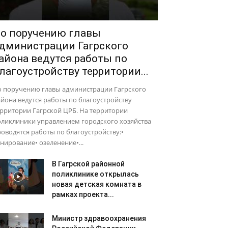
о поручению главы
дминистрации Гагрского
айона ведутся работы по
лагоустройству территории...
о поручению главы администрации Гагрского
йона ведутся работы по благоустройству
рритории Гагрской ЦРБ. На территории
оликлиники управлением городского хозяйства
оводятся работы по благоустройству:•
нирование• озеленение•...
В Гагрской районной
поликлинике открылась
новая детская комната в
рамках проекта...
Министр здравоохранения