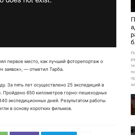
П
а
р
б
П
ра
ял первое место, как лучший фоторепортаж о
те
ч заявок», — отметил Тарба.
п
пр
зо
оду. За пять лет осуществлено 25 экспедиций в
и. Пройдено 650 километров горно-пешеходных
40 экспедиционных дней. Результатом работы
егли в основу коротких фильмов.