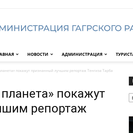
АВНАЯ
НОВОСТИ
АДМИНИСТРАЦИЯ
ТУРИС
Администрация
планета» покажут признанный лучшим репортаж Тенгиза Тарба
 планета» покажут
Р
Гагрского
чшим репортаж