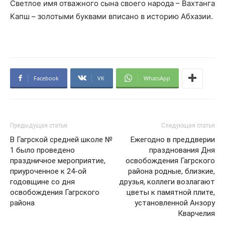
Светлое имя отважного сына своего народа – Вахтанга
Капш – золотыми буквами вписано в историю Абхазии.
Facebook
VK
WhatsApp
Предыдущая статья
Следующая статья
В Гагрской средней школе №
Ежегодно в преддверии
1 было проведено
празднования Дня
праздничное мероприятие,
освобождения Гагрского
приуроченное к 24-ой
района родные, близкие,
годовщине со дня
друзья, коллеги возлагают
освобождения Гагрского
цветы к памятной плите,
района
установленной Анзору
Кварчелия