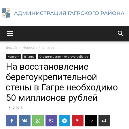
Администрация
Домой
Новости
В Гагре
Новости
В Гагре
Строительство и благоустройство
Гагрского
На восстановление
берегоукрепительной
стены в Гагре необходимо
района
50 миллионов рублей
13.12.2016