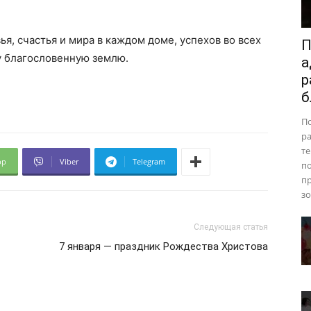
я, счастья и мира в каждом доме, успехов во всех
П
у благословенную землю.
а
р
б
П
ра
те
pp
Viber
Telegram
п
пр
зо
Следующая статья
7 января — праздник Рождества Христова