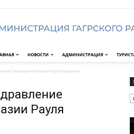
АВНАЯ
НОВОСТИ
АДМИНИСТРАЦИЯ
ТУРИС
Администрация
вление Президента Абхазии Рауля Хаджимба
здравление
Р
Гагрского
азии Рауля