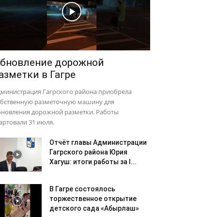
бновление дорожной
азметки в Гагре
дминистрация Гагрского района приобрела
обственную разметочную машину для
бновления дорожной разметки. Работы
артовали 31 июля.
Отчёт главы Администрации
Гагрского района Юрия
Хагуш: итоги работы за I...
В Гагре состоялось
торжественное открытие
детского сада «Абырлаш»