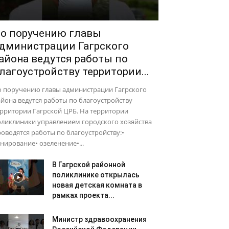
о поручению главы
дминистрации Гагрского
айона ведутся работы по
лагоустройству территории...
о поручению главы администрации Гагрского
йона ведутся работы по благоустройству
рритории Гагрской ЦРБ. На территории
оликлиники управлением городского хозяйства
оводятся работы по благоустройству:•
нирование• озеленение•...
В Гагрской районной
поликлинике открылась
новая детская комната в
рамках проекта...
Министр здравоохранения