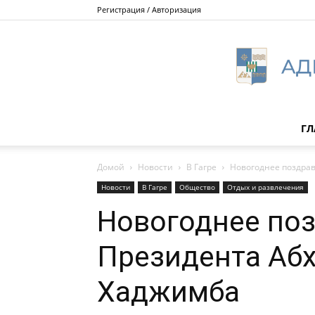
Регистрация / Авторизация
ГЛ
Домой
Новости
В Гагре
Новогоднее поздра
Новости
В Гагре
Общество
Отдых и развлечения
Новогоднее по
Президента Абх
Хаджимба