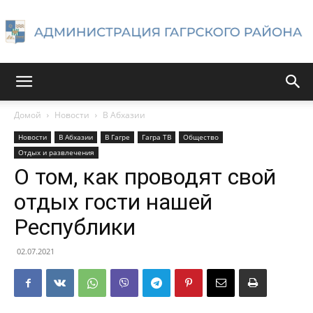
Администрация
Домой
Новости
В Абхазии
Новости
В Абхазии
В Гагре
Гагра ТВ
Общество
Гагрского
Отдых и развлечения
О том, как проводят свой
отдых гости нашей
района
Республики
02.07.2021