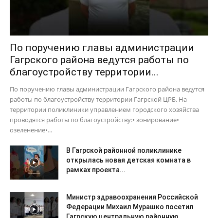
По поручению главы администрации
Гагрского района ведутся работы по
благоустройству территории...
По поручению главы администрации Гагрского района ведутся
работы по благоустройству территории Гагрской ЦРБ. На
территории поликлиники управлением городского хозяйства
проводятся работы по благоустройству:• зонирование•
озеленение•...
В Гагрской районной поликлинике
открылась новая детская комната в
рамках проекта...
Министр здравоохранения Российской
Федерации Михаил Мурашко посетил
Гагрскую центральную районную