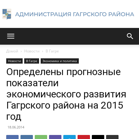
Администрация
Домой
Новости
В Гагре
Новости
В Гагре
Экономика и политика
Гагрского
Определены прогнозные
показатели
экономического развития
района
Гагрского района на 2015
год
18.06.2014