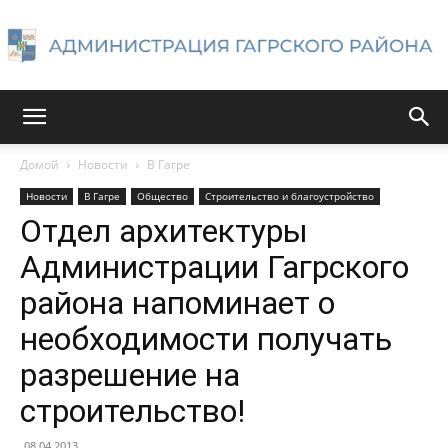
Администрация
Домой
Новости
В Гагре
Новости
В Гагре
Общество
Строительство и благоустройство
Гагрского
Отдел архитектуры
Администрации Гагрского
района напоминает о
района
необходимости получать
разрешение на
строительство!
08.04.2013