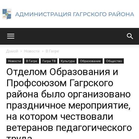
Администрация
Домой
Новости
В Гагре
Новости
В Гагре
Гагра ТВ
Культура
Образование
Общество
Гагрского
Отделом Образования и
Профсоюзом Гагрского
района было организовано
района
праздничное мероприятие,
на котором чествовали
ветеранов педагогического
труда