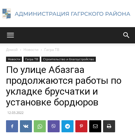
Администрация
Домой
Новости
Гагра ТВ
Новости
Гагра ТВ
Строительство и благоустройство
Гагрского
По улице Абазгаа
продолжаются работы по
укладке брусчатки и
района
установке бордюров
12.03.2022