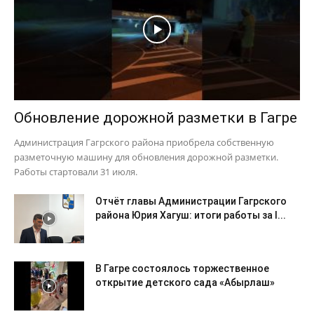
Обновление дорожной разметки в Гагре
Администрация Гагрского района приобрела собственную
разметочную машину для обновления дорожной разметки.
Работы стартовали 31 июля.
Отчёт главы Администрации Гагрского
района Юрия Хагуш: итоги работы за I...
В Гагре состоялось торжественное
открытие детского сада «Абырлаш»