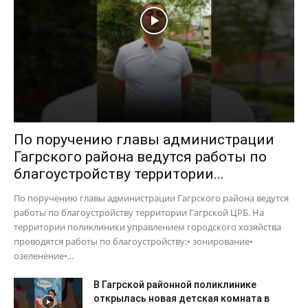
По поручению главы администрации
Гагрского района ведутся работы по
благоустройству территории...
По поручению главы администрации Гагрского района ведутся
работы по благоустройству территории Гагрской ЦРБ. На
территории поликлиники управлением городского хозяйства
проводятся работы по благоустройству:• зонирование•
озеленение•...
В Гагрской районной поликлинике
открылась новая детская комната в