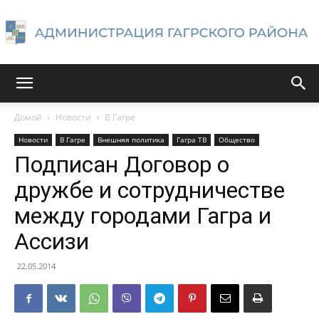
Администрация
Домой
Новости
В Гагре
Новости
В Гагре
Внешняя политика
Гагра ТВ
Общество
Гагрского
Подписан Договор о
дружбе и сотрудничестве
между городами Гагра и
района
Ассизи
22.05.2014