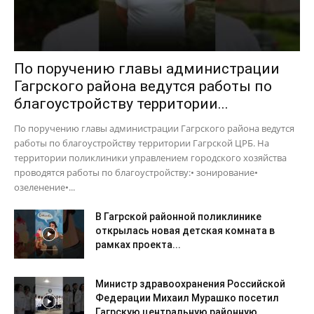
По поручению главы администрации
Гагрского района ведутся работы по
благоустройству территории...
По поручению главы администрации Гагрского района ведутся
работы по благоустройству территории Гагрской ЦРБ. На
территории поликлиники управлением городского хозяйства
проводятся работы по благоустройству:• зонирование•
озеленение•...
В Гагрской районной поликлинике
открылась новая детская комната в
рамках проекта...
Министр здравоохранения Российской
Федерации Михаил Мурашко посетил
Гагрскую центральную районную