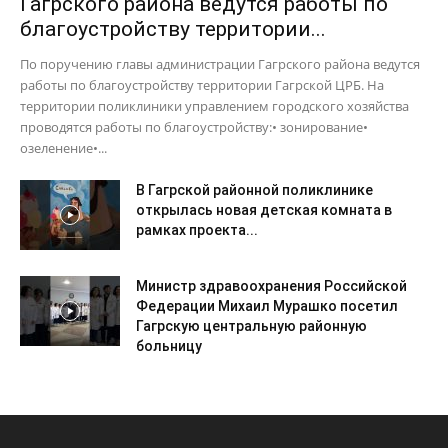
Гагрского района ведутся работы по
благоустройству территории...
По поручению главы администрации Гагрского района ведутся
работы по благоустройству территории Гагрской ЦРБ. На
территории поликлиники управлением городского хозяйства
проводятся работы по благоустройству:• зонирование•
озеленение•...
В Гагрской районной поликлинике
открылась новая детская комната в
рамках проекта...
Министр здравоохранения Российской
Федерации Михаил Мурашко посетил
Гагрскую центральную районную
больницу