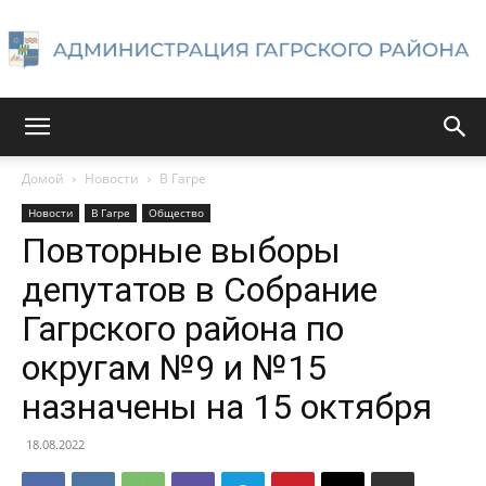
Администрация
Домой
Новости
В Гагре
Новости
В Гагре
Общество
Гагрского
Повторные выборы
депутатов в Собрание
Гагрского района по
района
округам №9 и №15
назначены на 15 октября
18.08.2022