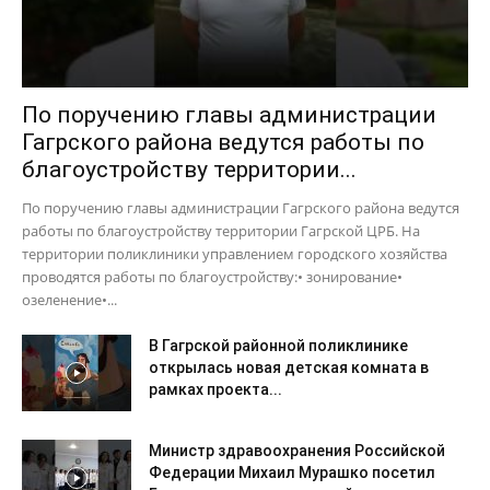
По поручению главы администрации
Гагрского района ведутся работы по
благоустройству территории...
По поручению главы администрации Гагрского района ведутся
работы по благоустройству территории Гагрской ЦРБ. На
территории поликлиники управлением городского хозяйства
проводятся работы по благоустройству:• зонирование•
озеленение•...
В Гагрской районной поликлинике
открылась новая детская комната в
рамках проекта...
Министр здравоохранения Российской
Федерации Михаил Мурашко посетил