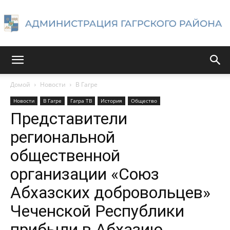
Администрация
Домой
Новости
В Гагре
Новости
В Гагре
Гагра ТВ
История
Общество
Гагрского
Представители
региональной
общественной
района
организации «Союз
Абхазских добровольцев»
Чеченской Республики
прибыли в Абхазию